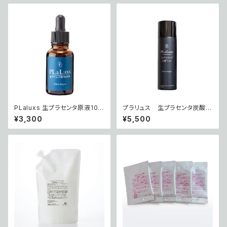
PLaluxs 生プラセンタ原液10
プラリュス 生プラセンタ炭酸ミ
0% 5ml
スト
¥3,300
¥5,500