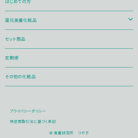
はじめての方
還元美養化粧品
メイク商品
セット商品
シャンプーヘア商品
定期便
その他の化粧品
プライバシーポリシー
特定商取引法に基づく表記
© 美養研究所 つや子