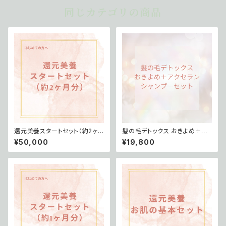
同じカテゴリの商品
還元美養スタートセット（約2ヶ
髪の毛デトックス おきよめ＋シ
月分）
ャンプーセット
¥50,000
¥19,800