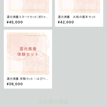
還元美養スタートセット（約1ヶ月
還元美養 お肌の基本セット
分）
¥45,000
¥42,000
還元美養 体験セット｜はぴべび
バージョン（約2ヶ月分）
¥38,000
その他の商品