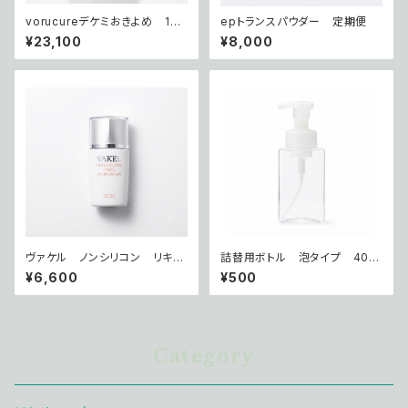
vorucureデケミおきよめ 100
epトランスパウダー 定期便
0ml
¥23,100
¥8,000
ヴァケル ノンシリコン リキッ
詰替用ボトル 泡タイプ 400
ドファンデーション
ml
¥6,600
¥500
Category